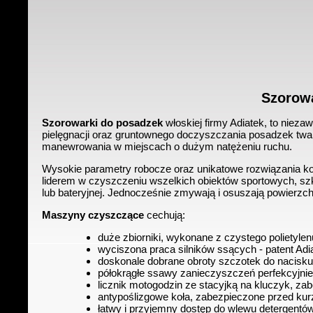
Szorowa
Szorowarki do posadzek
włoskiej firmy Adiatek, to niez
pielęgnacji oraz gruntownego doczyszczania posadzek twar
manewrowania w miejscach o dużym natężeniu ruchu.
Wysokie parametry robocze oraz unikatowe rozwiązania ko
liderem w czyszczeniu wszelkich obiektów sportowych, sz
lub bateryjnej. Jednocześnie zmywają i osuszają powierzch
Maszyny czyszczące
cechują:
duże zbiorniki, wykonane z czystego polietyle
wyciszona praca silników ssących - patent Adi
doskonale dobrane obroty szczotek do nacisku
półokrągłe ssawy zanieczyszczeń perfekcyjnie z
licznik motogodzin ze stacyjką na kluczyk, za
antypoślizgowe koła, zabezpieczone przed kurz
łatwy i przyjemny dostęp do wlewu detergentów